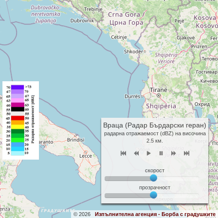
Враца (Радар Бърдарски геран)
радарна отражаемост (dBZ) на височина
2.5 км.
скорост
прозрачност
© 2026
Изпълнителна агенция - Борба с градушките