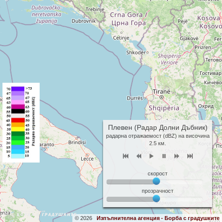
Плевен (Радар Долни Дъбник)
радарна отражаемост (dBZ) на височина
2.5 км.
скорост
прозрачност
© 2026
Изпълнителна агенция - Борба с градушките