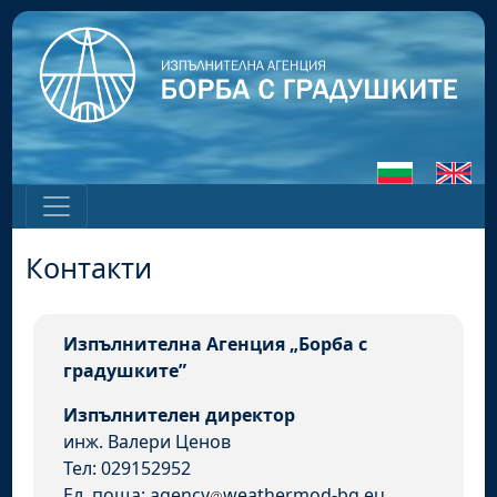
Контакти
Изпълнителна Агенция „Борба с
градушките”
Изпълнителен директор
инж. Валери Ценов
Тел: 029152952
Ел. поща: agency
weathermod-bg.eu