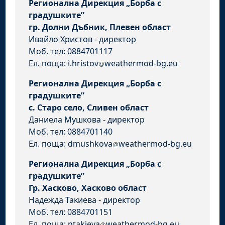
Регионална Дирекция „Борба с
градушките”
гр. Долни Дъбник, Плевен област
Ивайло Христов - директор
Моб. тел: 0884701117
Ел. поща: i.hristov
weathermod-bg.eu
Регионална Дирекция „Борба с
градушките”
с. Старо село, Сливен област
Даниела Мушкова - директор
Моб. тел: 0884701140
Ел. поща: dmushkova
weathermod-bg.eu
Регионална Дирекция „Борба с
градушките”
Гр. Хасково, Хасково област
Надежда Такиева - директор
Моб. тел: 0884701151
Ел. поща: ntakieva
weathermod-bg.eu