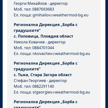
Георги Михайлов - директор
Моб. тел: 0887693683
Ел. поща: gmihailov
weathermod-bg.eu
Регионална Дирекция „Борба с
градушките”
с. Поповица, Пловдив област
Никола Ковачев - директор
Моб. тел: 0884701044
Ел. поща: nkovachev
weathermod-bg.eu
Регионална Дирекция „Борба с
градушките”
с. Тъжа, Стара Загора област
Стефан Георгиев - директор
Моб. тел: 0882291140
Ел. поща: stgeorgiev
weathermod-bg.eu
Регионална Дирекция „Борба с
градушките”