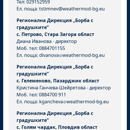
Тел: 029152959
Ел. поща: tstimnev@weathermod-bg.eu
Регионална Дирекция „Борба с
градушките”
с. Петрово, Стара Загора област
Диана Иванова - директор
Моб. тел: 0884701155
Ел. поща: divanova
weathermod-bg.eu
Регионална Дирекция „Борба с
градушките”
с. Гелеменово, Пазарджик област
Кристина Ганчева-Шейретова - директор
Моб. тел: 0884700 911
Ел. поща: kgancheva
weathermod-bg.eu
Регионална Дирекция „Борба с
градушките”
с. Голям чардак, Пловдив област