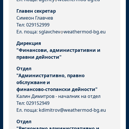
Главен секретар
Симеон Главчев
Тел: 029152999
Ел. поща: sglavchev
weathermod-bg.eu
Дирекция
"Финансови, административни и
правни дейности"
Отдел
"Административно, правно
обслужване и
финансово-стопански дейности"
Калин Димитров - началник на отдел
Тел: 029152949
Ел. поща: kdimitrov@weathermod-bg.eu
Отдел
"Регионално административно и