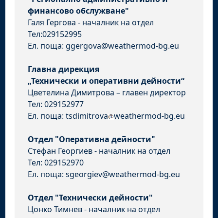
финансово обслужване"
Галя Гергова - началник на отдел
Тел:029152995
Ел. поща: ggergova@weathermod-bg.eu
Главна дирекция
„Технически и оперативни дейности“
Цветелина Димитрова – главен директор
Тел: 029152977
Ел. поща: tsdimitrova
weathermod-bg.eu
Отдел "Оперативна дейности"
Стефан Георгиев - началник на отдел
Тел: 029152970
Ел. поща: sgeorgiev@weathermod-bg.eu
Отдел "Технически дейности"
Цонко Тимнев - началник на отдел