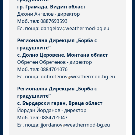
гр. Грамада, Видин област
Джони Ангелов - директор
Моб. тел: 0887693593
Ел. поща: dangelov
weathermod-bg.eu
Регионална Дирекция „Борба с
градушките”
с. Долно Церовене, Монтана област
Обретен Обретенов - директор
Моб. тел: 0884701076
Ел. поща: oobretenov
weathermod-bg.eu
Регионална Дирекция „Борба с
градушките”
с. Бърдарски геран, Враца област
Йордан Йорданов - директор
Моб. тел: 0884701047
Ел. поща: jjordanov
weathermod-bg.eu