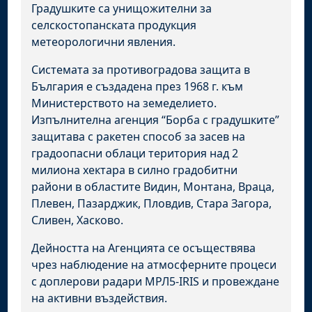
Градушките са унищожителни за
селскостопанската продукция
метеорологични явления.
Системата за противоградова защита в
България е създадена през 1968 г. към
Министерството на земеделието.
Изпълнителна агенция “Борба с градушките”
защитава с ракетен способ за засев на
градоопасни облаци територия над 2
милиона хектара в силно градобитни
райони в областите Видин, Монтана, Враца,
Плевен, Пазарджик, Пловдив, Стара Загора,
Сливен, Хасково.
Дейността на Агенцията се осъществява
чрез наблюдение на атмосферните процеси
с доплерови радари МРЛ5-IRIS и провеждане
на активни въздействия.