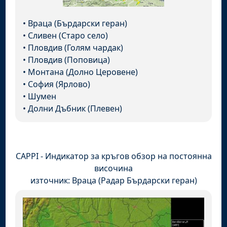
•
Враца (Бърдарски геран)
•
Сливен (Старо село)
•
Пловдив (Голям чардак)
•
Пловдив (Поповица)
•
Монтана (Долно Церовене)
•
София (Ярлово)
•
Шумен
•
Долни Дъбник (Плевен)
CAPPI - Индикатор за кръгов обзор на постоянна
височина
източник: Враца (Радар Бърдарски геран)