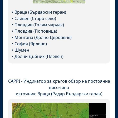
•
Враца (Бърдарски геран)
•
Сливен (Старо село)
•
Пловдив (Голям чардак)
•
Пловдив (Поповица)
•
Монтана (Долно Церовене)
•
София (Ярлово)
•
Шумен
•
Долни Дъбник (Плевен)
CAPPI - Индикатор за кръгов обзор на постоянна
височина
източник: Враца (Радар Бърдарски геран)