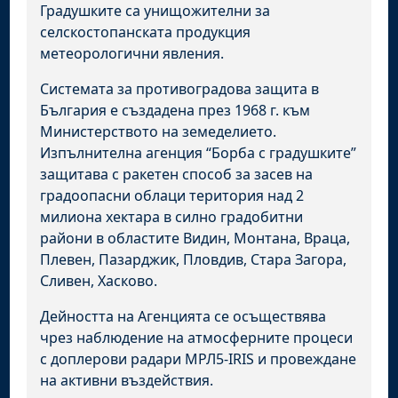
Градушките са унищожителни за
селскостопанската продукция
метеорологични явления.
Системата за противоградова защита в
България е създадена през 1968 г. към
Министерството на земеделието.
Изпълнителна агенция “Борба с градушките”
защитава с ракетен способ за засев на
градоопасни облаци територия над 2
милиона хектара в силно градобитни
райони в областите Видин, Монтана, Враца,
Плевен, Пазарджик, Пловдив, Стара Загора,
Сливен, Хасково.
Дейността на Агенцията се осъществява
чрез наблюдение на атмосферните процеси
с доплерови радари МРЛ5-IRIS и провеждане
на активни въздействия.